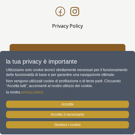
Privacy Policy
Un negozio carinissimo, da non
la tua privacy è importante
perdere se siete in Ogliastra. Ottima
selezione di pezzi di artigianato sardo per
Utilizziamo solo cookie tecnici strettamente necessari per il funzionamento
delle funzionalità di base e per garantire una navigazione ottimale.
arredamento e accessori moda. La
Non vengono utilizzati cookie di profilazione o di terze parti. Cliccando
proprietaria è molto gentile e disponibile, ci
“Accetta tutti”, acconsenti al nostro utilizzo dei cookie.
ha anche mostrato il B&b situato nello
la nostra
privacy policy
stesso edificio, gradevole e ben arredato. Ci
Accetta
torneremo presto.
Accetto il necessario
Gestisci i cookie
Valeria